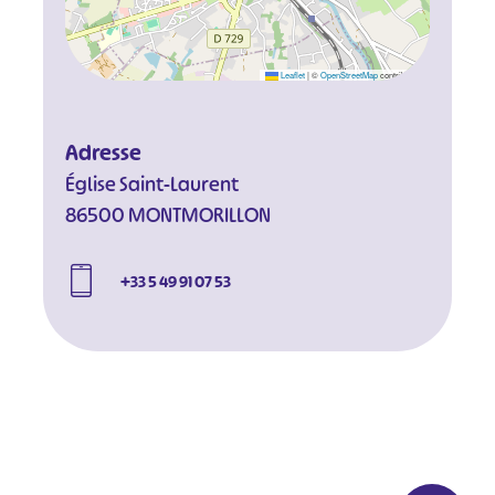
Leaflet
|
©
OpenStreetMap
contributors
Adresse
Église Saint-Laurent
86500 MONTMORILLON
+33 5 49 91 07 53