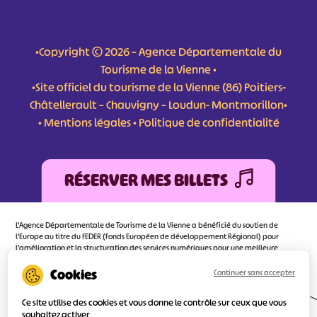
•Copyright © 2026 – Agence Départementale du
Tourisme de la Vienne •
•Site officiel du tourisme de la Vienne (86) Poitiers-
Châtellerault – Chauvigny – Loudun- Montmorillon•
•
Mentions légales
•
Politique de confidentialité
RÉSERVER MES BILLETS
L'Agence Départementale de Tourisme de la Vienne a bénéficié du soutien de
l’Europe au titre du FEDER (Fonds Européen de développement Régional) pour
l’amélioration et la structuration des services numériques pour une meilleure
attractivité de la destination tourisme de la Vienne dont l’objectif principal est
d’orienter au mieux le visiteur.
Continuer sans accepter
Ce site utilise des cookies et vous donne le contrôle sur ceux que vous
souhaitez activer