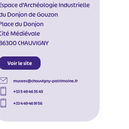
Espace d'Archéologie Industrielle
du Donjon de Gouzon
Place du Donjon
Cité Médiévale
86300 CHAUVIGNY
Voir le site
musees@chauvigny-patrimoine.fr
+33 5 49 46 35 45
+33 4 49 46 91 56