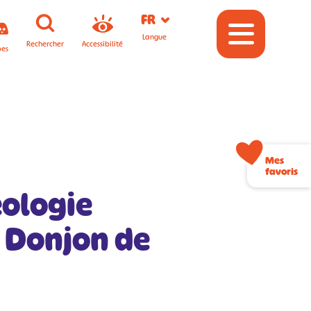
FR
Langue
Rechercher
Accessibilité
pes
Mes
favoris
éologie
u Donjon de