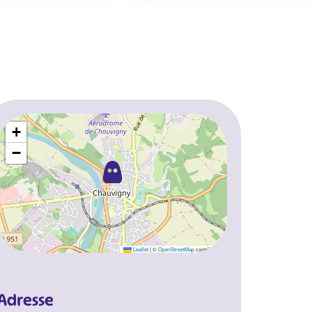
+
−
Leaflet
|
©
OpenStreetMap
contributors
Adresse