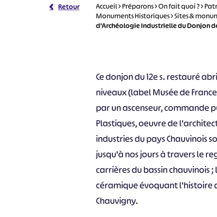
Accueil
>
Préparons
>
On fait quoi ?
>
Pat
Retour
Monuments Historiques
>
Sites & monum
d’Archéologie Industrielle du Donjon 
Ce donjon du 12e s. restauré ab
niveaux (label Musée de France)
par un ascenseur, commande pu
Plastiques, oeuvre de l'architec
industries du pays Chauvinois s
jusqu'à nos jours à travers le re
carrières du bassin chauvinois ; 
céramique évoquant l'histoire 
Chauvigny.