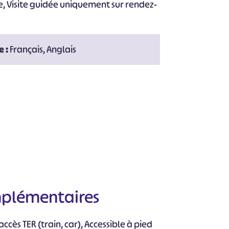
bre, Visite guidée uniquement sur rendez-
e :
Français, Anglais
mplémentaires
#
#
#
#
#
#
ccès TER (train, car), Accessible à pied