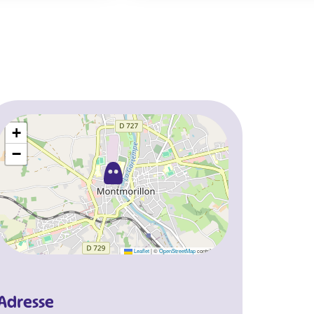
+
−
Leaflet
|
©
OpenStreetMap
contributors
Adresse