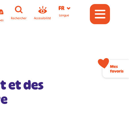
FR
Langue
Rechercher
Accessibilité
pes
Mes
favoris
it et des
re