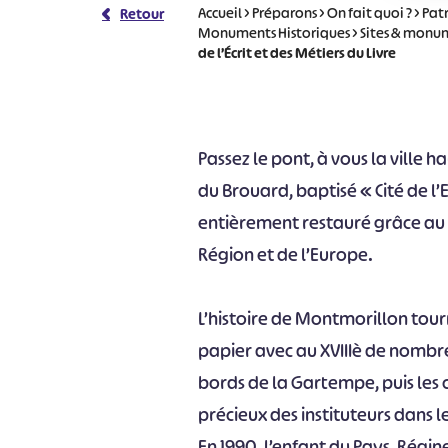
Accueil
>
Préparons
>
On fait quoi ?
>
Pat
Retour
Monuments Historiques
>
Sites & monum
de l’Écrit et des Métiers du Livre
Passez le pont, à vous la ville 
du Brouard, baptisé « Cité de l’E
entièrement restauré grâce au
Région et de l’Europe.
L’histoire de Montmorillon tou
papier avec au XVIIIè de nombre
bords de la Gartempe, puis les 
précieux des instituteurs dans 
En 1990, l’enfant du Pays, Régin