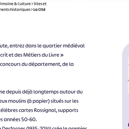
rimoine & Culture
>
Sites et
ents historiques
>
La Cité
haute, entrez dans le quartier médiéval
crit et des Métiers du Livre »
 concours du département, de la
rne depuis déjà longtemps autour du
ux moulins (à papier) situés sur les
célèbres cartes Rossignol, supports
les années 50-60.
e Desforges (1935-2014) crée le premier