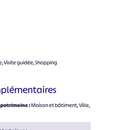
re, Visite guidée, Shopping
#
#
#
#
#
mplémentaires
#
 patrimoine :
Maison et bâtiment, Ville,