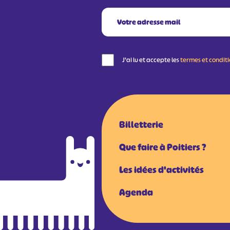
J'ai lu et accepte les
termes et condit
Billetterie
Que faire à Poitiers ?
Les idées d'activités
Agenda