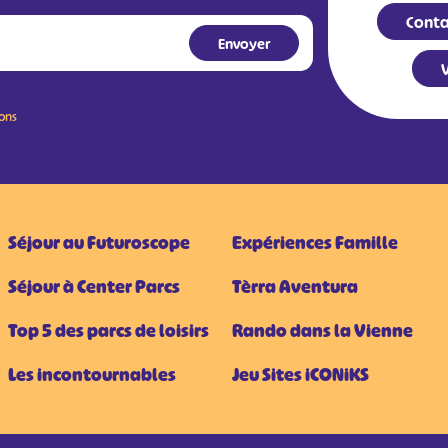
Conta
V
ions
Séjour au Futuroscope
Expériences Famille
Séjour à Center Parcs
Tèrra Aventura
Top 5 des parcs de loisirs
Rando dans la Vienne
Les incontournables
Jeu Sites iCONiKS