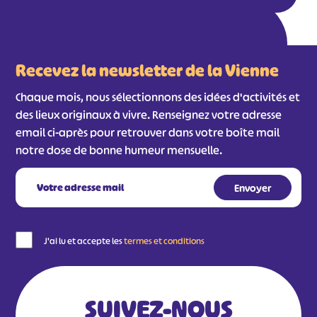
#
#
#
#
#
#
Recevez la newsletter de la Vienne
#
Chaque mois, nous sélectionnons des idées d'activités et
des lieux originaux à vivre. Renseignez votre adresse
email ci-après pour retrouver dans votre boîte mail
notre dose de bonne humeur mensuelle.
J'ai lu et accepte les
termes et conditions
SUIVEZ-NOUS