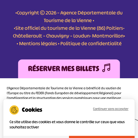
•Copyright © 2026 – Agence Départementale du
Tourisme de la Vienne •
•Site officiel du tourisme de la Vienne (86) Poitiers-
Châtellerault – Chauvigny – Loudun- Montmorillon•
•
Mentions légales
•
Politique de confidentialité
RÉSERVER MES BILLETS
L'Agence Départementale de Tourisme de la Vienne a bénéficié du soutien de
l’Europe au titre du FEDER (Fonds Européen de développement Régional) pour
l’amélioration et la structuration des services numériques pour une meilleure
attractivité de la destination tourisme de la Vienne dont l’objectif principal est
d’orienter au mieux le visiteur.
Continuer sans accepter
Ce site utilise des cookies et vous donne le contrôle sur ceux que vous
souhaitez activer
Réalisé
par l'agence