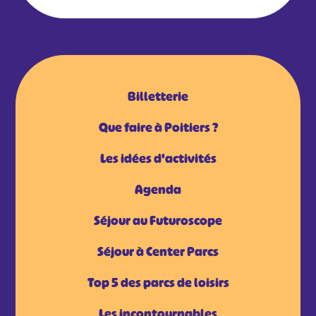
Billetterie
Que faire à Poitiers ?
Les idées d'activités
Agenda
Séjour au Futuroscope
Séjour à Center Parcs
Top 5 des parcs de loisirs
Les incontournables