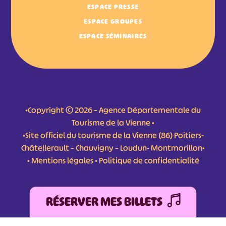
ESPACE PRESSE
ESPACE GROUPES
ESPACE SÉMINAIRES
•Copyright © 2026 – Agence Départementale du
Tourisme de la Vienne •
•Site officiel du tourisme de la Vienne (86) Poitiers-
Châtellerault – Chauvigny – Loudun- Montmorillon•
•
Mentions légales
•
Politique de confidentialité
RÉSERVER MES BILLETS