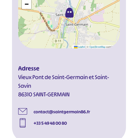
−
Leaflet
|
©
OpenStreetMap
contributors
Adresse
Vieux Pont de Saint-Germain et Saint-
Savin
86310 SAINT-GERMAIN
contact@saintgermain86.fr
+33 5 49 48 00 80