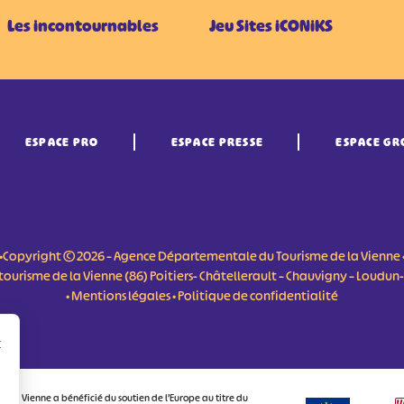
Les incontournables
Jeu Sites iCONiKS
ESPACE PRO
ESPACE PRESSE
ESPACE GR
•Copyright © 2026 – Agence Départementale du Tourisme de la Vienne 
du tourisme de la Vienne (86) Poitiers- Châtellerault – Chauvigny – Loudu
•
Mentions légales
•
Politique de confidentialité
r
 la Vienne a bénéficié du soutien de l’Europe au titre du