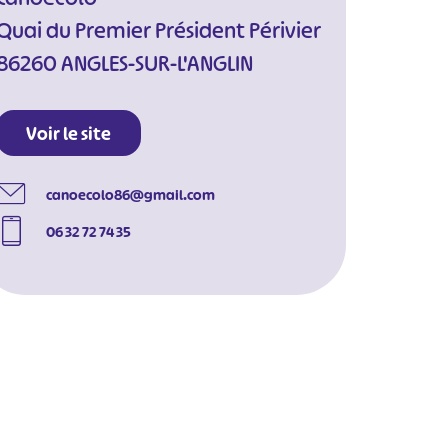
Quai du Premier Président Périvier
86260 ANGLES-SUR-L'ANGLIN
Voir le site
canoecolo86@gmail.com
06 32 72 74 35