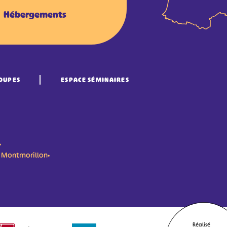
Hébergements
OUPES
ESPACE SÉMINAIRES
•
n- Montmorillon•
Réalisé