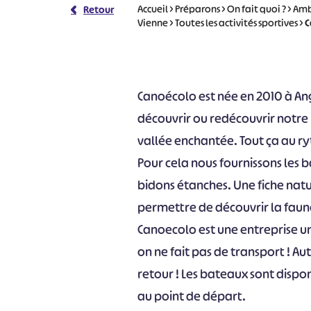
Accueil
>
Préparons
>
On fait quoi ?
>
Ambi
Retour
Vienne
>
Toutes les activités sportives
>
C
Canoécolo est née en 2010 à Ang
découvrir ou redécouvrir notre p
vallée enchantée. Tout ça au ry
Pour cela nous fournissons les ba
bidons étanches. Une fiche natu
permettre de découvrir la faune
Canoecolo est une entreprise un
on ne fait pas de transport ! Aut
retour ! Les bateaux sont dispon
au point de départ.