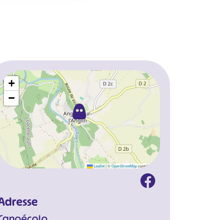
+
−
Leaflet
|
©
OpenStreetMap
contributors
Adresse
Canoécolo