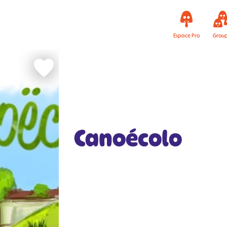
Espace Pro
Grou
Canoécolo