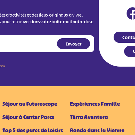
s d'activités et des lieux originaux à vivre.
s pour retrouver dans votre boîte mail notre dose
Conta
V
ions
Séjour au Futuroscope
Expériences Famille
Séjour à Center Parcs
Tèrra Aventura
Top 5 des parcs de loisirs
Rando dans la Vienne