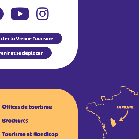
cter la Vienne Tourisme
enir et se déplacer
Offices de tourisme
Brochures
Tourisme et Handicap