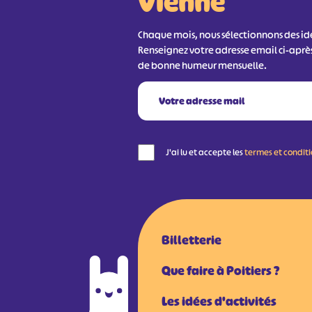
Vienne
Chaque mois, nous sélectionnons des idée
Renseignez votre adresse email ci-aprè
de bonne humeur mensuelle.
J'ai lu et accepte les
termes et condit
Billetterie
Que faire à Poitiers ?
Les idées d'activités