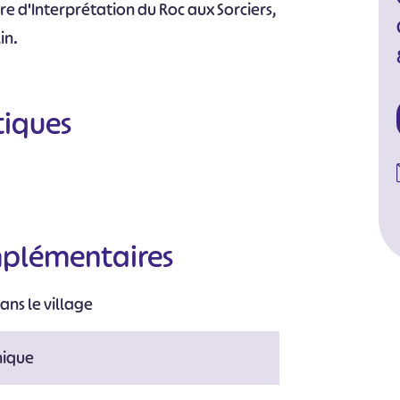
tre d'Interprétation du Roc aux Sorciers,
in.
tiques
mplémentaires
#
#
#
#
#
ans le village
#
nique