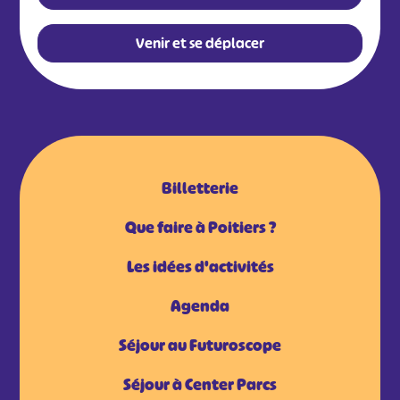
Venir et se déplacer
Billetterie
Que faire à Poitiers ?
Les idées d'activités
Agenda
Séjour au Futuroscope
Séjour à Center Parcs