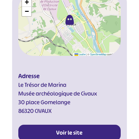
+
−
Leaflet
|
©
OpenStreetMap
contributors
#
#
#
#
#
#
Adresse
#
Le Trésor de Marina
Musée archéologique de Civaux
30 place Gomelange
86320 CIVAUX
Voir le site