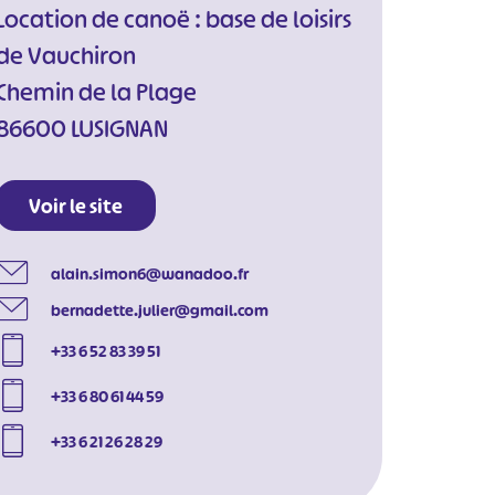
Location de canoë : base de loisirs
de Vauchiron
Chemin de la Plage
86600 LUSIGNAN
Voir le site
alain.simon6@wanadoo.fr
bernadette.julier@gmail.com
+33 6 52 83 39 51
+33 6 80 61 44 59
+33 6 21 26 28 29