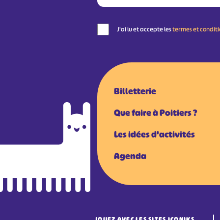
J'ai lu et accepte les
termes et condit
Billetterie
Que faire à Poitiers ?
Les idées d'activités
Agenda
JOUEZ AVEC LES SITES ICONIKS