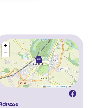
+
−
Leaflet
|
©
OpenStreetMap
contributors
Adresse