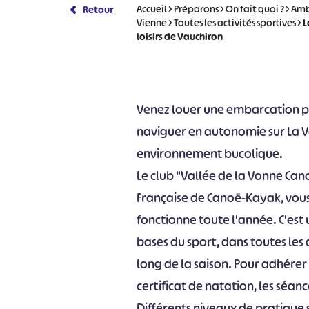
Accueil
>
Préparons
>
On fait quoi ?
>
Ambi
Retour
Vienne
>
Toutes les activités sportives
>
L
loisirs de Vauchiron
Venez louer une embarcation pou
naviguer en autonomie sur La Vo
environnement bucolique.
Le club "Vallée de la Vonne Cano
Française de Canoë-Kayak, vou
fonctionne toute l'année. C'est
bases du sport, dans toutes les 
long de la saison. Pour adhérer e
certificat de natation, les séan
Différents niveaux de pratique s