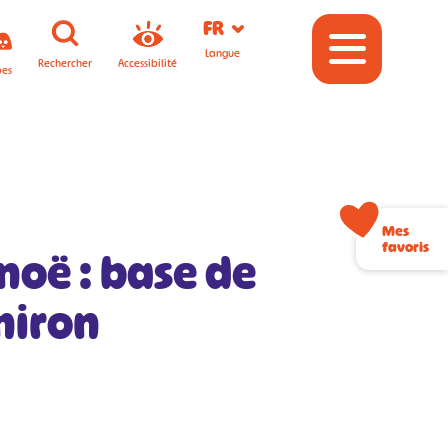
FR
Langue
Rechercher
Accessibilité
pes
Mes
favoris
noë : base de
hiron