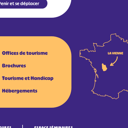
enir et se déplacer
Offices de tourisme
Brochures
Tourisme et Handicap
Hébergements
OUPES
ESPACE SÉMINAIRES