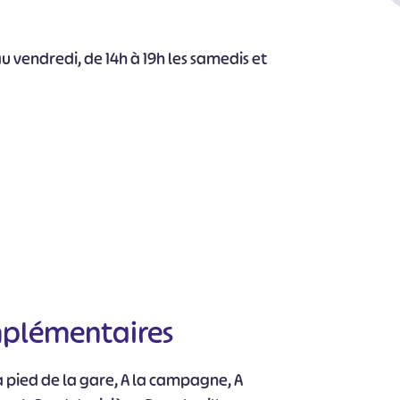
au vendredi, de 14h à 19h les samedis et
#
#
#
#
#
#
mplémentaires
à pied de la gare, A la campagne, A