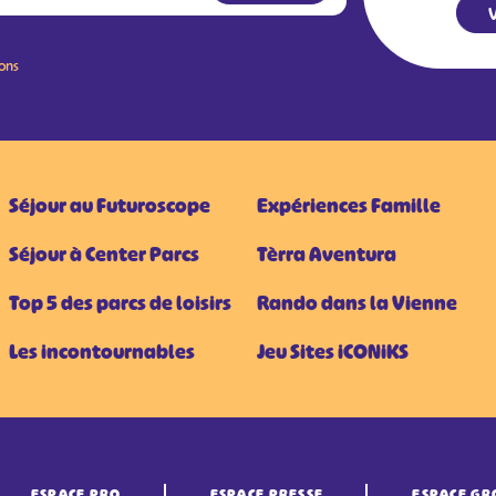
V
ions
Séjour au Futuroscope
Expériences Famille
Séjour à Center Parcs
Tèrra Aventura
Top 5 des parcs de loisirs
Rando dans la Vienne
Les incontournables
Jeu Sites iCONiKS
ESPACE PRO
ESPACE PRESSE
ESPACE GR