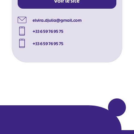
Voir le site
elvira.djulia@gmail.com
+33 6 59 76 95 75
+33 6 59 76 95 75
#
#
#
#
#
#
#