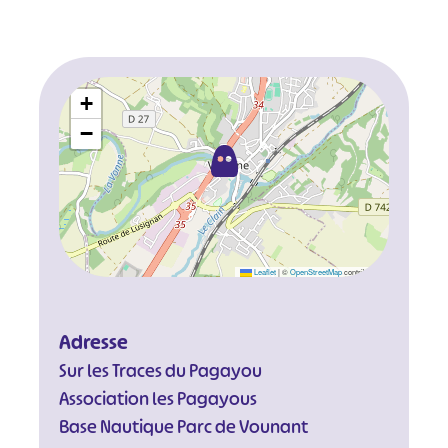
+
−
#
#
#
#
Leaflet
|
©
OpenStreetMap
contributors
#
#
#
Adresse
Sur les Traces du Pagayou
Association les Pagayous
Base Nautique Parc de Vounant