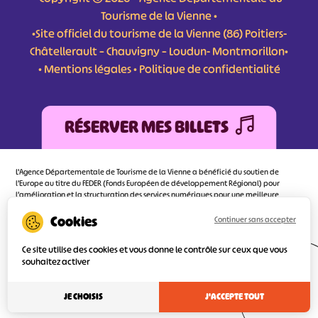
Tourisme de la Vienne •
•Site officiel du tourisme de la Vienne (86) Poitiers-
Châtellerault – Chauvigny – Loudun- Montmorillon•
•
Mentions légales
•
Politique de confidentialité
RÉSERVER MES BILLETS
L'Agence Départementale de Tourisme de la Vienne a bénéficié du soutien de
l’Europe au titre du FEDER (Fonds Européen de développement Régional) pour
l’amélioration et la structuration des services numériques pour une meilleure
attractivité de la destination tourisme de la Vienne dont l’objectif principal est
d’orienter au mieux le visiteur.
Continuer sans accepter
Ce site utilise des cookies et vous donne le contrôle sur ceux que vous
souhaitez activer
Réalisé
par l'agence
JE CHOISIS
J'ACCEPTE TOUT