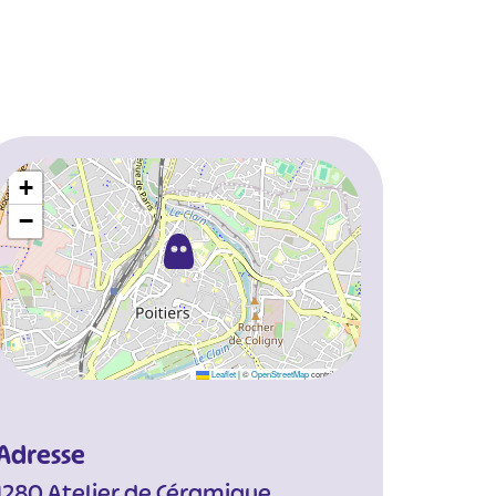
+
−
Leaflet
|
©
OpenStreetMap
contributors
Adresse
1280 Atelier de Céramique