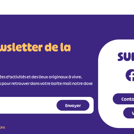
wsletter de la
SU
s d'activités et des lieux originaux à vivre.
s pour retrouver dans votre boîte mail notre dose
Conta
V
ions