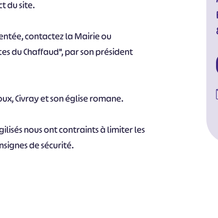
t du site.
entée, contactez la Mairie ou
ttes du Chaffaud", par son président
oux, Civray et son église romane.
#
#
#
#
#
lisés nous ont contraints à limiter les
#
nsignes de sécurité.