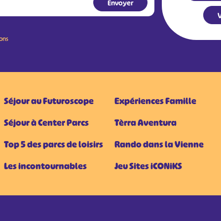
V
ions
Séjour au Futuroscope
Expériences Famille
Séjour à Center Parcs
Tèrra Aventura
Top 5 des parcs de loisirs
Rando dans la Vienne
Les incontournables
Jeu Sites iCONiKS