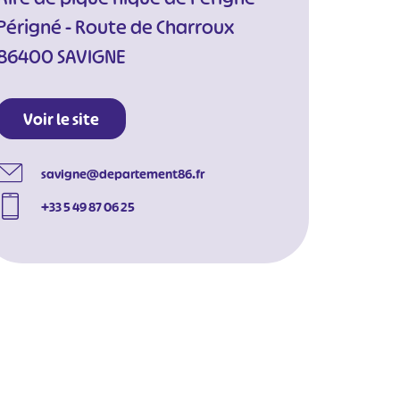
Périgné - Route de Charroux
86400 SAVIGNE
Voir le site
savigne@departement86.fr
+33 5 49 87 06 25