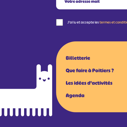
J'ai lu et accepte les
termes et condit
Billetterie
Que faire à Poitiers ?
Les idées d'activités
Agenda