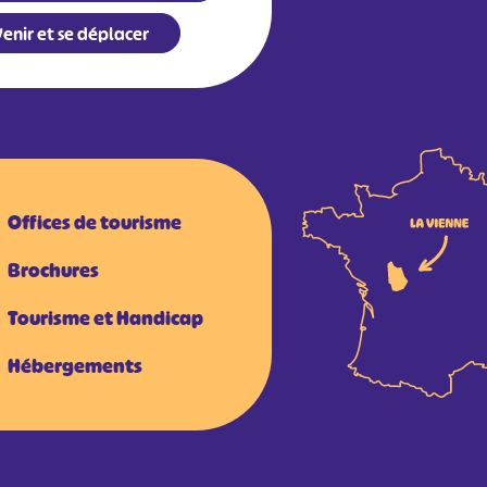
enir et se déplacer
Offices de tourisme
Brochures
Tourisme et Handicap
Hébergements