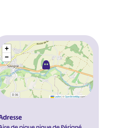
+
−
Leaflet
|
©
OpenStreetMap
contributors
Adresse
Aire de pique nique de Périgné