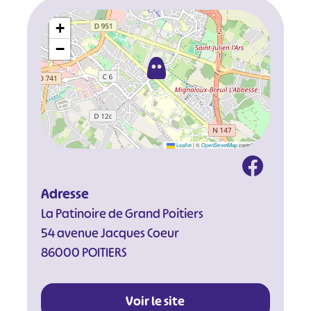
+
−
Leaflet
|
©
OpenStreetMap
contributors
Adresse
La Patinoire de Grand Poitiers
54 avenue Jacques Coeur
86000 POITIERS
Voir le site