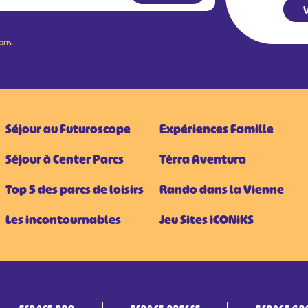
V
ions
Séjour au Futuroscope
Expériences Famille
Séjour à Center Parcs
Tèrra Aventura
Top 5 des parcs de loisirs
Rando dans la Vienne
Les incontournables
Jeu Sites iCONiKS