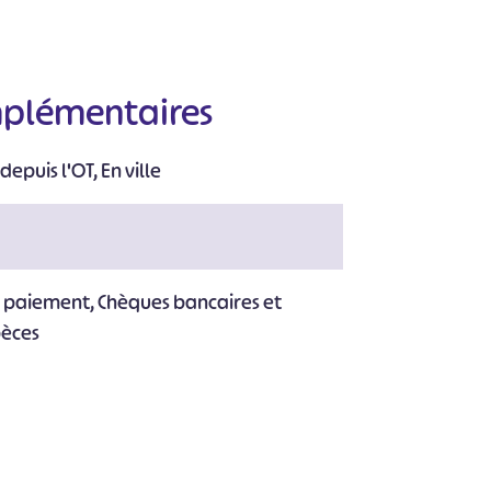
#
#
#
#
#
#
mplémentaires
depuis l'OT, En ville
e paiement, Chèques bancaires et
pèces