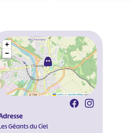
+
−
Leaflet
|
©
OpenStreetMap
contributors
Adresse
Les Géants du Ciel