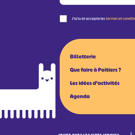
J'ai lu et accepte les
termes et condit
Billetterie
Que faire à Poitiers ?
Les idées d'activités
Agenda