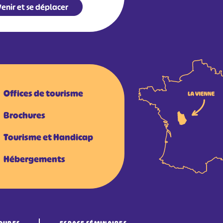
enir et se déplacer
Offices de tourisme
Brochures
Tourisme et Handicap
Hébergements