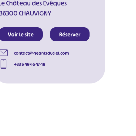
Le Château des Evêques
86300 CHAUVIGNY
Voir le site
Réserver
contact@geantsduciel.com
+33 5 49 46 47 48