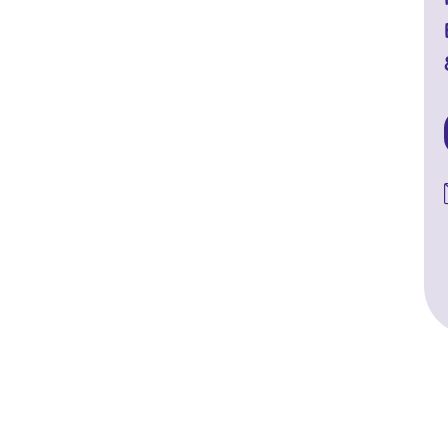
#
#
#
#
#
#