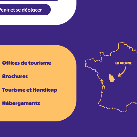
enir et se déplacer
Offices de tourisme
Brochures
Tourisme et Handicap
Hébergements