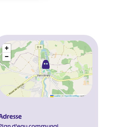
+
−
Leaflet
|
©
OpenStreetMap
contributors
Adresse
Plan d'eau communal