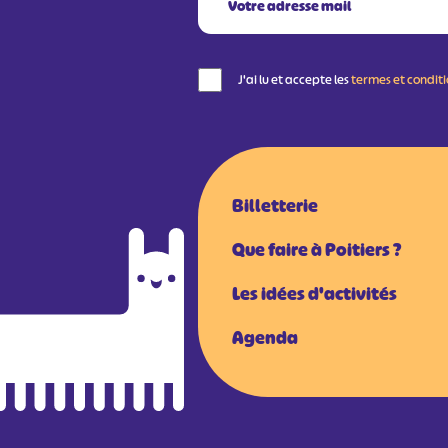
J'ai lu et accepte les
termes et condit
Billetterie
Que faire à Poitiers ?
Les idées d'activités
Agenda