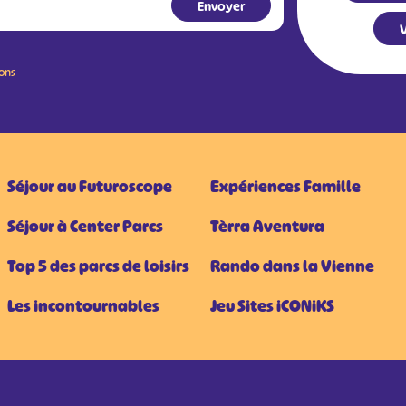
V
ions
Séjour au Futuroscope
Expériences Famille
Séjour à Center Parcs
Tèrra Aventura
Top 5 des parcs de loisirs
Rando dans la Vienne
Les incontournables
Jeu Sites iCONiKS