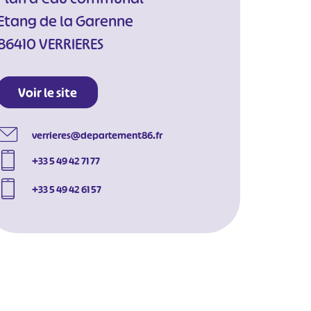
Etang de la Garenne
86410 VERRIERES
Voir le site
verrieres@departement86.fr
+33 5 49 42 71 77
+33 5 49 42 61 57