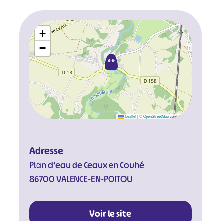
+
−
Leaflet
|
©
OpenStreetMap
contributors
Adresse
Plan d'eau de Ceaux en Couhé
86700 VALENCE-EN-POITOU
Voir le site