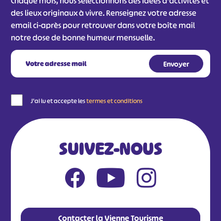
Chaque mois, nous sélectionnons des idées d'activités et
#
#
des lieux originaux à vivre. Renseignez votre adresse
#
email ci-après pour retrouver dans votre boîte mail
notre dose de bonne humeur mensuelle.
J'ai lu et accepte les
termes et conditions
SUIVEZ-NOUS
Contacter la Vienne Tourisme