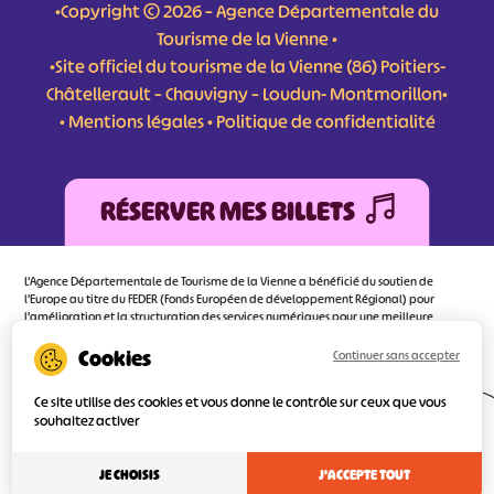
•Copyright © 2026 – Agence Départementale du
Tourisme de la Vienne •
•Site officiel du tourisme de la Vienne (86) Poitiers-
Châtellerault – Chauvigny – Loudun- Montmorillon•
•
Mentions légales
•
Politique de confidentialité
RÉSERVER MES BILLETS
L'Agence Départementale de Tourisme de la Vienne a bénéficié du soutien de
l’Europe au titre du FEDER (Fonds Européen de développement Régional) pour
l’amélioration et la structuration des services numériques pour une meilleure
attractivité de la destination tourisme de la Vienne dont l’objectif principal est
d’orienter au mieux le visiteur.
Continuer sans accepter
Ce site utilise des cookies et vous donne le contrôle sur ceux que vous
souhaitez activer
Réalisé
par l'agence
JE CHOISIS
J'ACCEPTE TOUT