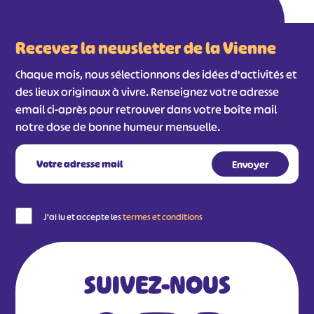
#
#
#
#
Recevez la newsletter de la Vienne
#
#
#
Chaque mois, nous sélectionnons des idées d'activités et
des lieux originaux à vivre. Renseignez votre adresse
email ci-après pour retrouver dans votre boîte mail
notre dose de bonne humeur mensuelle.
J'ai lu et accepte les
termes et conditions
SUIVEZ-NOUS