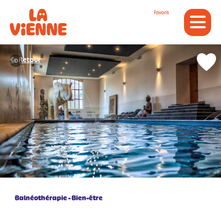
Panneau de gestion des cookies
Favoris
Retour
©
Balnéothérapie
Bien-être