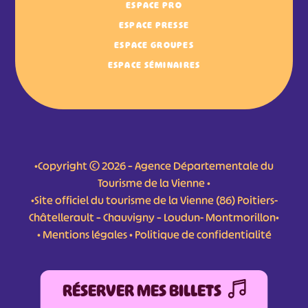
ESPACE PRO
ESPACE PRESSE
ESPACE GROUPES
ESPACE SÉMINAIRES
•Copyright © 2026 – Agence Départementale du
Tourisme de la Vienne •
•Site officiel du tourisme de la Vienne (86) Poitiers-
Châtellerault – Chauvigny – Loudun- Montmorillon•
•
Mentions légales
•
Politique de confidentialité
RÉSERVER MES BILLETS