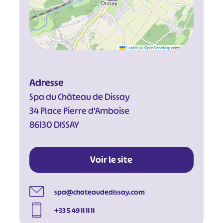
Leaflet
|
©
OpenStreetMap
contributors
Adresse
Spa du Château de Dissay
34 Place Pierre d'Amboise
86130 DISSAY
Voir le site
spa@chateaudedissay.com
+33 5 49 11 11 11