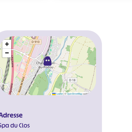
+
−
Leaflet
|
©
OpenStreetMap
contributors
Adresse
Spa du Clos