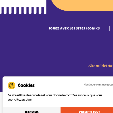
JOUEZ AVEC LES SITES ICONIKS
•Site officiel 
RÉSERVER MES BILLETS
Continuer sans accepte
Ce site utilise des cookies et vous donne le contrôle sur ceux que vous
souhaitez activer
L'Agence Départementale de Tourisme de
FEDER (Fonds Européen de développement
services numériques pour une meilleure 
JE CHOISIS
J'ACCEPTE TOUT
l’objectif principal est d’orienter au mie