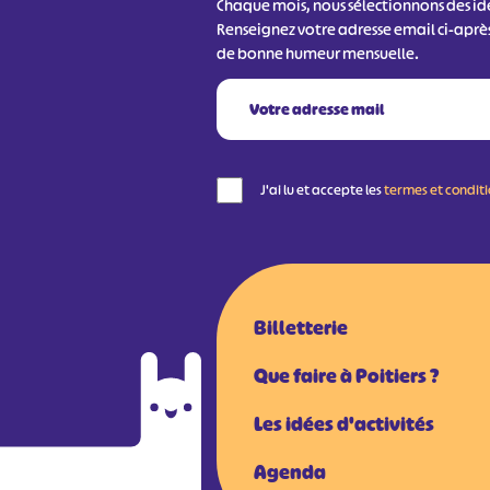
Chaque mois, nous sélectionnons des idée
Renseignez votre adresse email ci-aprè
de bonne humeur mensuelle.
J'ai lu et accepte les
termes et condit
Billetterie
Que faire à Poitiers ?
Les idées d'activités
Agenda