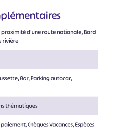
mplémentaires
#
#
#
#
#
 proximité d'une route nationale, Bord
#
 rivière
ussette, Bar, Parking autocar,
ns thématiques
e paiement, Chèques Vacances, Espèces