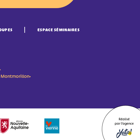
OUPES
ESPACE SÉMINAIRES
•
n- Montmorillon•
Réalisé
par l'agence