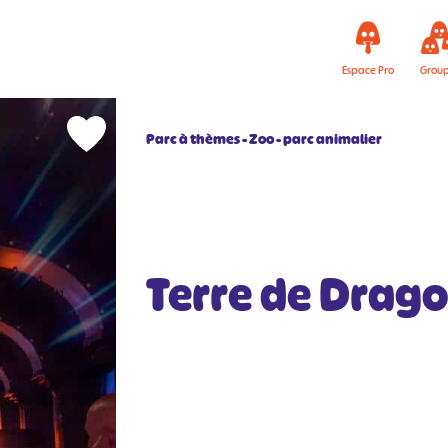
Espace Pro
Grou
Parc à thèmes
Zoo - parc animalier
Terre de Drag