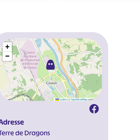
+
−
Leaflet
|
©
OpenStreetMap
contributors
Adresse
Terre de Dragons