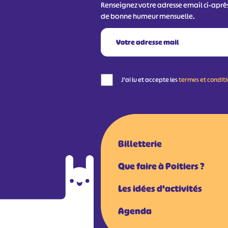
Renseignez votre adresse email ci-aprè
de bonne humeur mensuelle.
J'ai lu et accepte les
termes et condit
Billetterie
Que faire à Poitiers ?
Les idées d'activités
Agenda