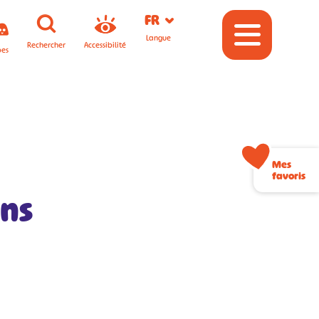
FR
Langue
Rechercher
Accessibilité
pes
Mes
favoris
ons