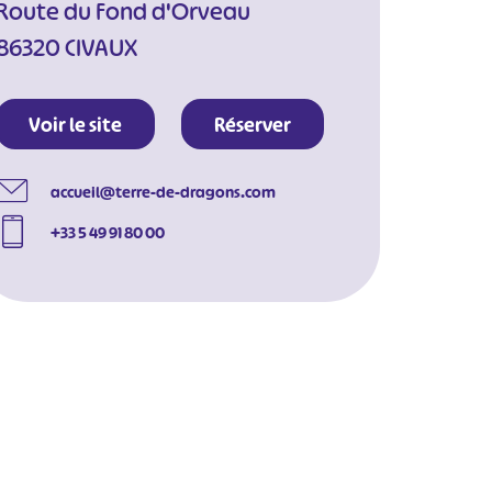
Route du Fond d'Orveau
86320 CIVAUX
Voir le site
Réserver
accueil@terre-de-dragons.com
+33 5 49 91 80 00