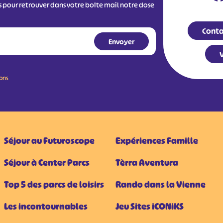
s pour retrouver dans votre boîte mail notre dose
Conta
V
ions
Séjour au Futuroscope
Expériences Famille
Séjour à Center Parcs
Tèrra Aventura
Top 5 des parcs de loisirs
Rando dans la Vienne
Les incontournables
Jeu Sites iCONiKS