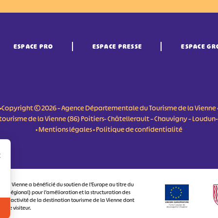
ESPACE PRO
ESPACE PRESSE
ESPACE GR
•Copyright © 2026 – Agence Départementale du Tourisme de la Vienne 
du tourisme de la Vienne (86) Poitiers- Châtellerault – Chauvigny – Loudu
•
Mentions légales
•
Politique de confidentialité
r
 la Vienne a bénéficié du soutien de l’Europe au titre du
 Régional) pour l’amélioration et la structuration des
attractivité de la destination tourisme de la Vienne dont
ux le visiteur.