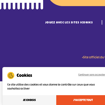
JOUEZ AVEC LES SITES ICONIKS
•Site officiel 
RÉSERVER MES BILLETS
Continuer sans accepte
Ce site utilise des cookies et vous donne le contrôle sur ceux que vous
souhaitez activer
L'Agence Départementale de Tourisme de
FEDER (Fonds Européen de développement
services numériques pour une meilleure 
JE CHOISIS
J'ACCEPTE TOUT
l’objectif principal est d’orienter au mie