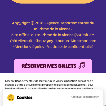
•Copyright © 2026 – Agence Départementale du
Tourisme de la Vienne •
•Site officiel du tourisme de la Vienne (86) Poitiers-
Châtellerault – Chauvigny – Loudun- Montmorillon•
•
Mentions légales
•
Politique de confidentialité
RÉSERVER MES BILLETS
L'Agence Départementale de Tourisme de la Vienne a bénéficié du soutien de
l’Europe au titre du FEDER (Fonds Européen de développement Régional) pour
l’amélioration et la structuration des services numériques pour une meilleure
attractivité de la destination tourisme de la Vienne dont l’objectif principal est
d’orienter au mieux le visiteur.
Continuer sans accepter