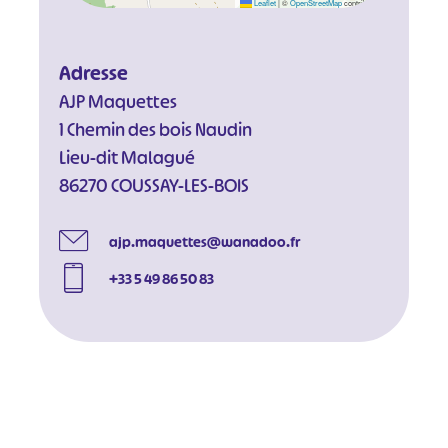
Leaflet
|
©
OpenStreetMap
contributors
Adresse
AJP Maquettes
1 Chemin des bois Naudin
Lieu-dit Malagué
86270 COUSSAY-LES-BOIS
ajp.maquettes@wanadoo.fr
+33 5 49 86 50 83
#
#
#
#
#
#
#