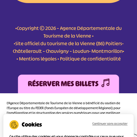
•Copyright © 2026 – Agence Départementale du
Tourisme de la Vienne •
•Site officiel du tourisme de la Vienne (86) Poitiers-
Châtellerault – Chauvigny – Loudun- Montmorillon•
•
Mentions légales
•
Politique de confidentialité
RÉSERVER MES BILLETS
L'Agence Départementale de Tourisme de la Vienne a bénéficié du soutien de
l’Europe au titre du FEDER (Fonds Européen de développement Régional) pour
l’amélioration et la structuration des services numériques pour une meilleure
attractivité de la destination tourisme de la Vienne dont l’objectif principal est
d’orienter au mieux le visiteur.
Continuer sans accepter
Ce site utilise des cookies et vous donne le contrôle sur ceux que vous