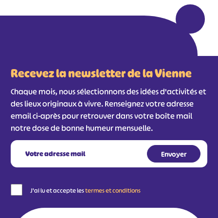
#
#
#
#
#
#
#
Recevez la newsletter de la Vienne
Chaque mois, nous sélectionnons des idées d'activités et
des lieux originaux à vivre. Renseignez votre adresse
email ci-après pour retrouver dans votre boîte mail
notre dose de bonne humeur mensuelle.
J'ai lu et accepte les
termes et conditions