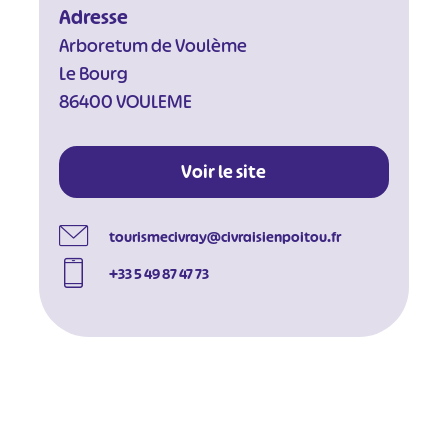
Adresse
Arboretum de Voulème
Le Bourg
86400 VOULEME
Voir le site
tourismecivray@civraisienpoitou.fr
+33 5 49 87 47 73