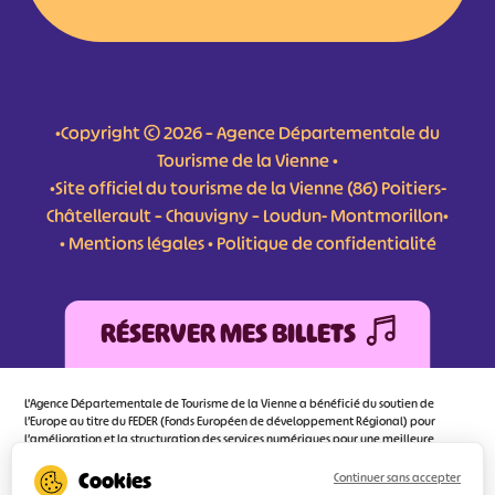
•Copyright © 2026 – Agence Départementale du
Tourisme de la Vienne •
•Site officiel du tourisme de la Vienne (86) Poitiers-
Châtellerault – Chauvigny – Loudun- Montmorillon•
•
Mentions légales
•
Politique de confidentialité
RÉSERVER MES BILLETS
L'Agence Départementale de Tourisme de la Vienne a bénéficié du soutien de
l’Europe au titre du FEDER (Fonds Européen de développement Régional) pour
l’amélioration et la structuration des services numériques pour une meilleure
attractivité de la destination tourisme de la Vienne dont l’objectif principal est
d’orienter au mieux le visiteur.
Continuer sans accepter