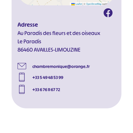
Leaflet
|
©
OpenStreetMap
contributors
Adresse
#
#
#
#
Au Paradis des fleurs et des oiseaux
#
#
Le Paradis
#
86460 AVAILLES-LIMOUZINE
chambremonique@orange.fr
+33 5 49 48 53 99
+33 6 76 11 67 72