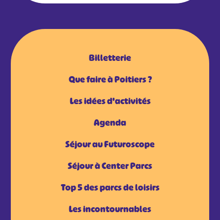
Billetterie
Que faire à Poitiers ?
Les idées d'activités
Agenda
Séjour au Futuroscope
Séjour à Center Parcs
Top 5 des parcs de loisirs
Les incontournables