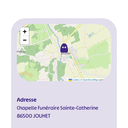
+
−
Leaflet
|
©
OpenStreetMap
contributors
Adresse
Chapelle Funéraire Sainte-Catherine
86500 JOUHET
#
#
#
#
#
#