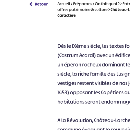
Accueil
>
Préparons
>
On fait quoi ?
>
Pat
Retour
offres patrimoine & culture
>
Château-La
Caractère
Dès le IXème siècle, les textes
(Castrum Acardi) avec un édifice 
un éperon rocheux dominant les
siècle, la riche famille des Lusi
vestiges restent visibles de nos 
1453) opposant les Capétiens 
habitations seront endommag
A la Révolution, Château-Larche
commune évoquant le souvenir 