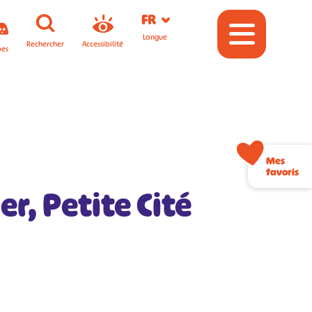
FR
Langue
Rechercher
Accessibilité
pes
Mes
favoris
r, Petite Cité