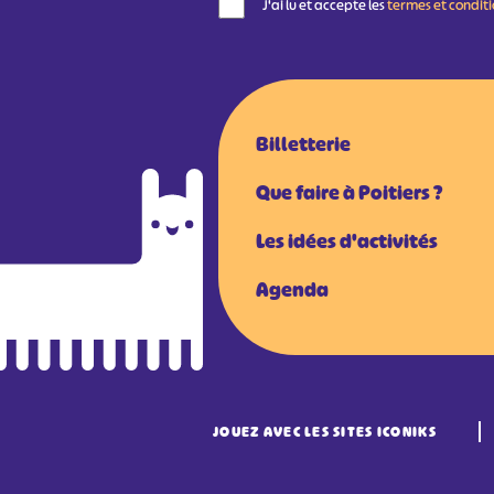
J'ai lu et accepte les
termes et condit
Billetterie
Que faire à Poitiers ?
Les idées d'activités
Agenda
JOUEZ AVEC LES SITES ICONIKS