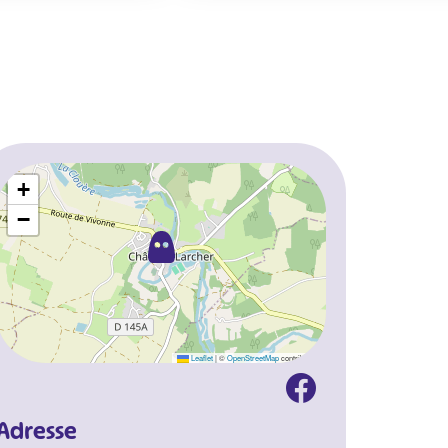
+
−
Leaflet
|
©
OpenStreetMap
contributors
Adresse