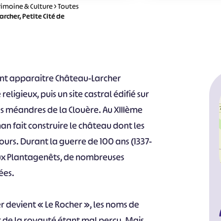
rimoine & Culture
>
Toutes
rcher, Petite Cité de
 font apparaitre Château-Larcher
religieux, puis un site castral édifié sur
 méandres de la Clouère. Au XIIIème
gnan fait construire le château dont les
jours. Durant la guerre de 100 ans (1337-
aux Plantagenêts, de nombreuses
ées.
r devient « Le Rocher », les noms de
de la royauté étant mal perçu. Mais