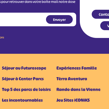
s pour retrouver dans votre boîte mail notre dose
Conta
V
ions
Séjour au Futuroscope
Expériences Famille
Séjour à Center Parcs
Tèrra Aventura
Top 5 des parcs de loisirs
Rando dans la Vienne
Les incontournables
Jeu Sites iCONiKS