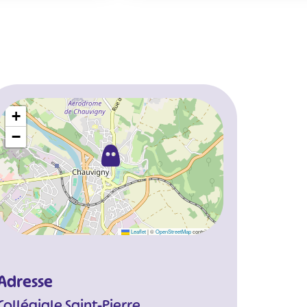
+
−
Leaflet
|
©
OpenStreetMap
contributors
Adresse
Collégiale Saint-Pierre