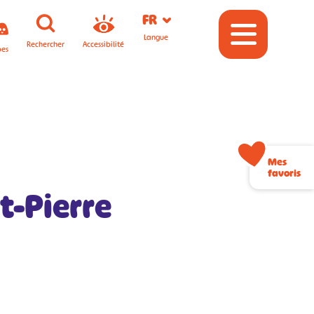
FR
Langue
Rechercher
Accessibilité
pes
Mes
favoris
t-Pierre