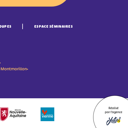
OUPES
ESPACE SÉMINAIRES
•
n- Montmorillon•
Réalisé
par l'agence