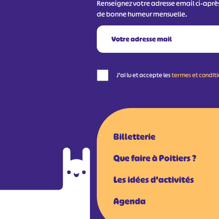
Renseignez votre adresse email ci-aprè
de bonne humeur mensuelle.
J'ai lu et accepte les
termes et condit
Billetterie
Que faire à Poitiers ?
Les idées d'activités
Agenda