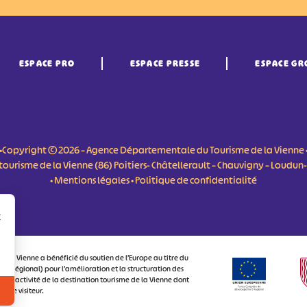
ESPACE PRO
ESPACE PRESSE
ESPACE GR
•Copyright © 2026 – Agence Départementale du Tourisme de la Vienne 
du tourisme de la Vienne (86) Poitiers- Châtellerault – Chauvigny – Loudu
•
Mentions légales
•
Politique de confidentialité
r
 la Vienne a bénéficié du soutien de l’Europe au titre du
 Régional) pour l’amélioration et la structuration des
attractivité de la destination tourisme de la Vienne dont
ux le visiteur.