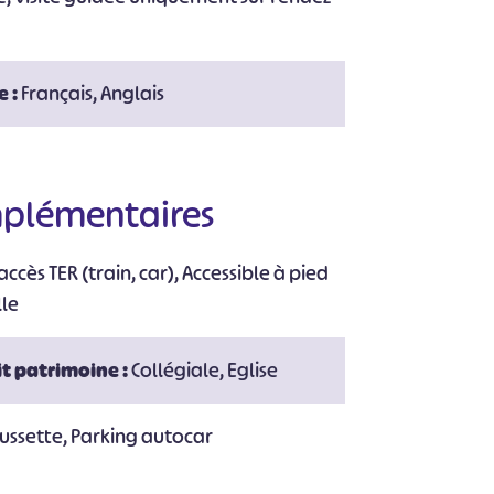
#
#
#
#
#
e :
Français, Anglais
#
mplémentaires
ccès TER (train, car), Accessible à pied
lle
t patrimoine :
Collégiale, Eglise
oussette, Parking autocar