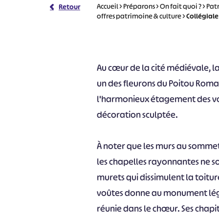
Accueil
>
Préparons
>
On fait quoi ?
>
Pat
Retour
offres patrimoine & culture
>
Collégiale
Au cœur de la cité médiévale, la 
un des fleurons du Poitou Roman.
l'harmonieux étagement des vol
décoration sculptée.
À noter que les murs au sommet
les chapelles rayonnantes ne s
murets qui dissimulent la toiture 
voûtes donne au monument légèr
réunie dans le chœur. Ses chapi