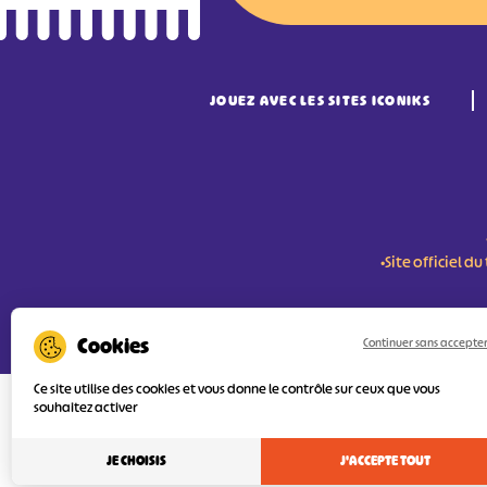
JOUEZ AVEC LES SITES ICONIKS
•Site officiel 
RÉSERVER MES BILLETS
Continuer sans accepte
Ce site utilise des cookies et vous donne le contrôle sur ceux que vous
souhaitez activer
L'Agence Départementale de Tourisme de
FEDER (Fonds Européen de développement
services numériques pour une meilleure 
JE CHOISIS
J'ACCEPTE TOUT
l’objectif principal est d’orienter au mie