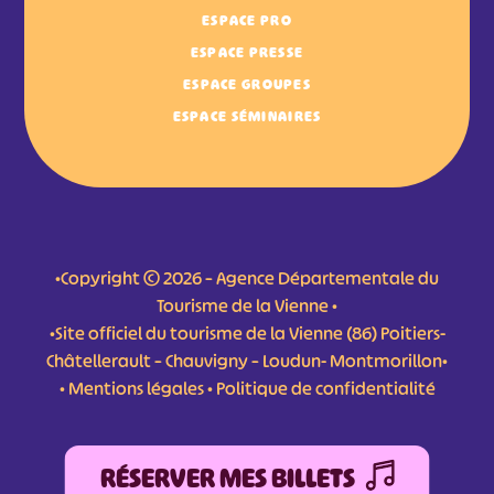
ESPACE PRO
ESPACE PRESSE
ESPACE GROUPES
ESPACE SÉMINAIRES
•Copyright © 2026 – Agence Départementale du
Tourisme de la Vienne •
•Site officiel du tourisme de la Vienne (86) Poitiers-
Châtellerault – Chauvigny – Loudun- Montmorillon•
•
Mentions légales
•
Politique de confidentialité
RÉSERVER MES BILLETS