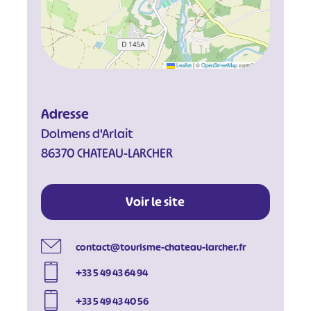
Leaflet
|
©
OpenStreetMap
contributors
Adresse
Dolmens d'Arlait
86370 CHATEAU-LARCHER
Voir le site
contact@tourisme-chateau-larcher.fr
+33 5 49 43 64 94
+33 5 49 43 40 56