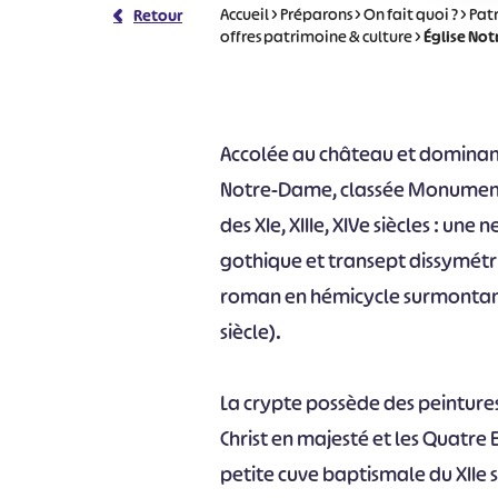
Accueil
>
Préparons
>
On fait quoi ?
>
Pat
Retour
offres patrimoine & culture
>
Église No
Accolée au château et dominant 
Notre-Dame, classée Monuments
des XIe, XIIIe, XIVe siècles : une
gothique et transept dissymétriq
roman en hémicycle surmontant 
siècle).
La crypte possède des peinture
Christ en majesté et les Quatre 
petite cuve baptismale du XIIe si