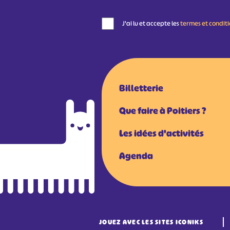
J'ai lu et accepte les
termes et condit
Billetterie
Que faire à Poitiers ?
Les idées d'activités
Agenda
JOUEZ AVEC LES SITES ICONIKS