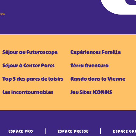
ions
Séjour au Futuroscope
Expériences Famille
Séjour à Center Parcs
Tèrra Aventura
Top 5 des parcs de loisirs
Rando dans la Vienne
Les incontournables
Jeu Sites iCONiKS
ESPACE PRO
ESPACE PRESSE
ESPACE GR