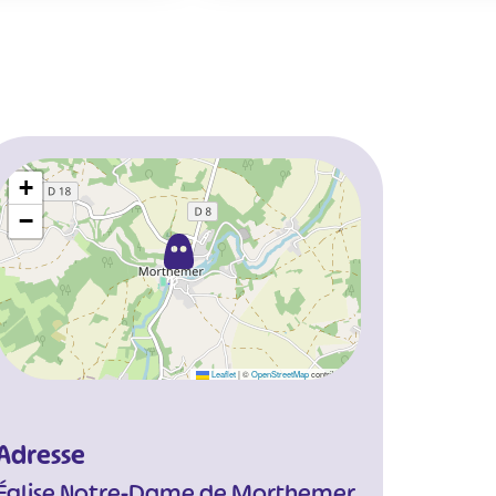
+
−
Leaflet
|
©
OpenStreetMap
contributors
Adresse
Église Notre-Dame de Morthemer