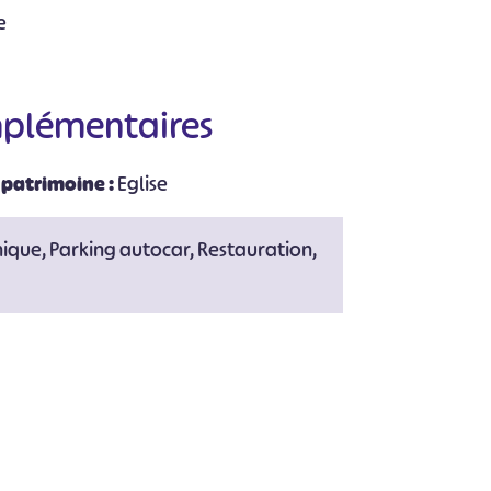
#
#
#
#
#
e
#
mplémentaires
 patrimoine :
Eglise
nique, Parking autocar, Restauration,