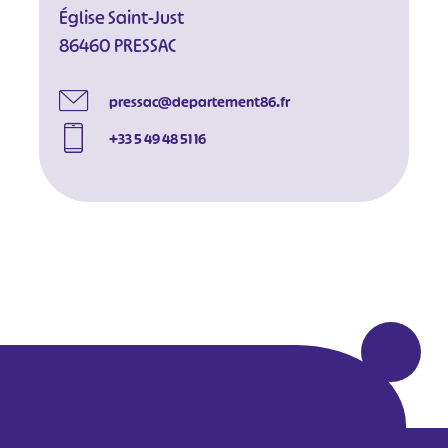
Église Saint-Just
86460 PRESSAC
pressac@departement86.fr
+33 5 49 48 51 16
#
#
#
#
#
#
#