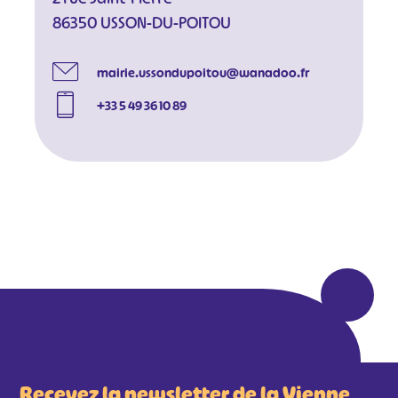
86350 USSON-DU-POITOU
mairie.ussondupoitou@wanadoo.fr
+33 5 49 36 10 89
#
#
#
#
#
#
#
Recevez la newsletter de la Vienne