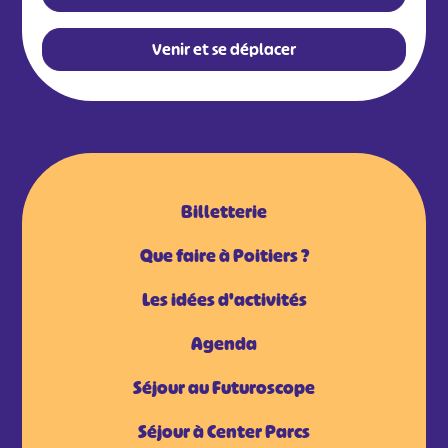
Venir et se déplacer
Billetterie
Que faire à Poitiers ?
Les idées d'activités
Agenda
Séjour au Futuroscope
Séjour à Center Parcs