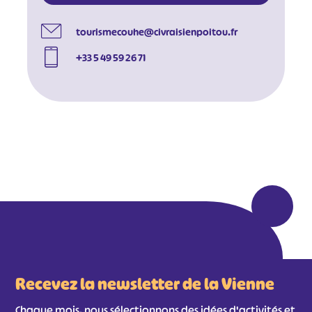
tourismecouhe@civraisienpoitou.fr
+33 5 49 59 26 71
#
#
#
#
#
#
#
Recevez la newsletter de la Vienne
Chaque mois, nous sélectionnons des idées d'activités et