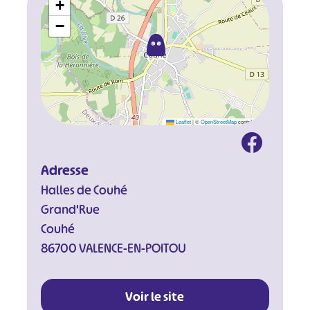
+
−
Leaflet
|
©
OpenStreetMap
contributors
Adresse
Halles de Couhé
Grand'Rue
Couhé
86700 VALENCE-EN-POITOU
Voir le site