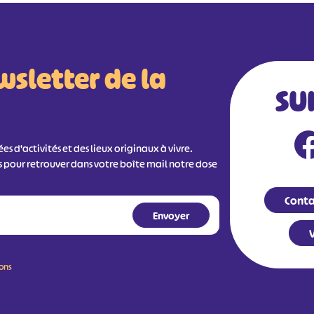
wsletter de la
SU
s d'activités et des lieux originaux à vivre.
s pour retrouver dans votre boîte mail notre dose
Conta
V
ions