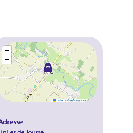
+
−
Leaflet
|
©
OpenStreetMap
contributors
Adresse
Halles de Joussé