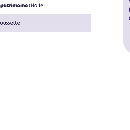
 patrimoine :
Halle
poussette
#
#
#
#
#
#