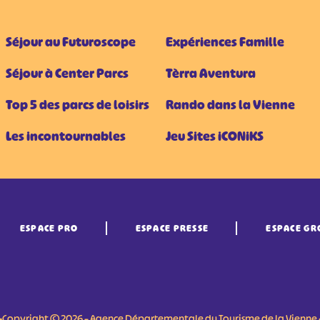
Séjour au Futuroscope
Expériences Famille
Séjour à Center Parcs
Tèrra Aventura
Top 5 des parcs de loisirs
Rando dans la Vienne
Les incontournables
Jeu Sites iCONiKS
ESPACE PRO
ESPACE PRESSE
ESPACE GR
•Copyright © 2026 – Agence Départementale du Tourisme de la Vienne 