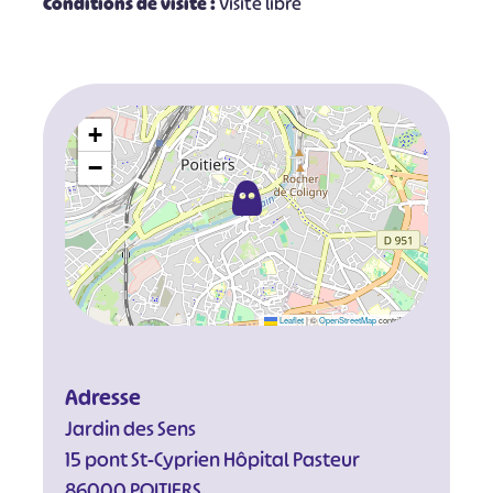
Conditions de visite :
Visite libre
+
−
Leaflet
|
©
OpenStreetMap
contributors
Adresse
Jardin des Sens
15 pont St-Cyprien Hôpital Pasteur
86000 POITIERS