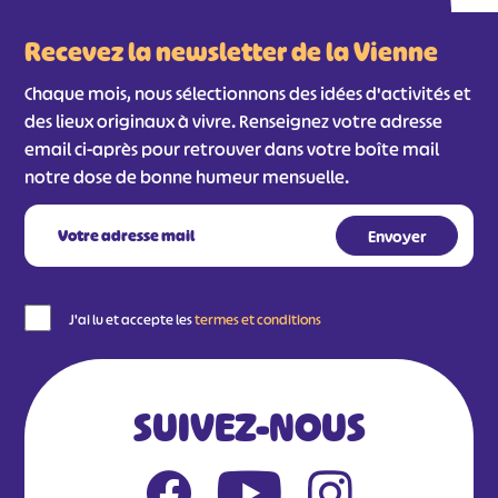
#
#
#
#
Recevez la newsletter de la Vienne
#
#
Chaque mois, nous sélectionnons des idées d'activités et
#
des lieux originaux à vivre. Renseignez votre adresse
email ci-après pour retrouver dans votre boîte mail
notre dose de bonne humeur mensuelle.
J'ai lu et accepte les
termes et conditions
SUIVEZ-NOUS