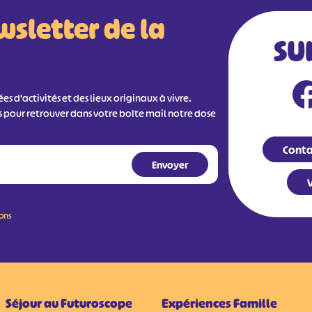
wsletter de la
SU
s d'activités et des lieux originaux à vivre.
s pour retrouver dans votre boîte mail notre dose
Conta
V
ions
Séjour au Futuroscope
Expériences Famille