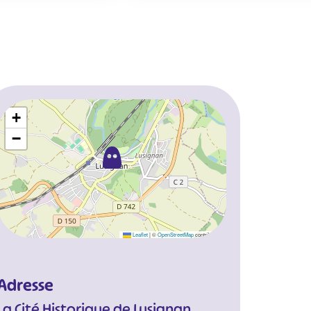
+
−
Leaflet
|
©
OpenStreetMap
contributors
Adresse
La Cité Historique de Lusignan