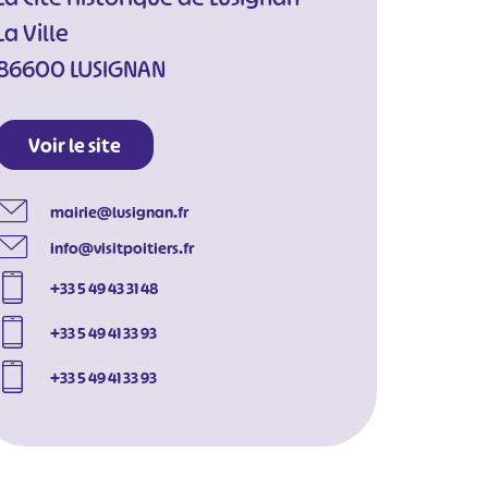
La Ville
86600 LUSIGNAN
Voir le site
mairie@lusignan.fr
info@visitpoitiers.fr
+33 5 49 43 31 48
+33 5 49 41 33 93
+33 5 49 41 33 93