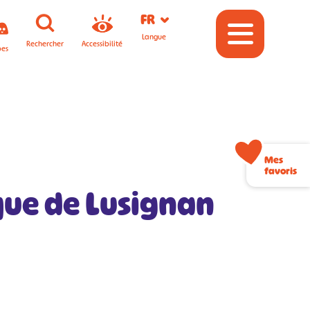
FR
Langue
Rechercher
Accessibilité
pes
Mes
favoris
ique de Lusignan