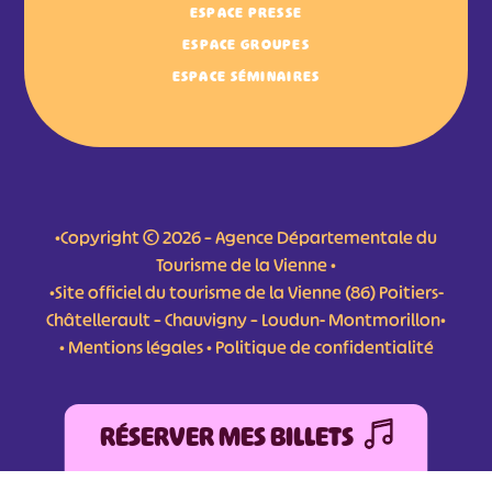
ESPACE PRESSE
ESPACE GROUPES
ESPACE SÉMINAIRES
•Copyright © 2026 – Agence Départementale du
Tourisme de la Vienne •
•Site officiel du tourisme de la Vienne (86) Poitiers-
Châtellerault – Chauvigny – Loudun- Montmorillon•
•
Mentions légales
•
Politique de confidentialité
RÉSERVER MES BILLETS