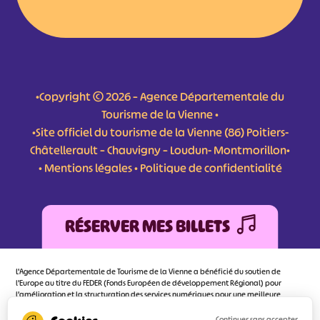
•Copyright © 2026 – Agence Départementale du
Tourisme de la Vienne •
•Site officiel du tourisme de la Vienne (86) Poitiers-
Châtellerault – Chauvigny – Loudun- Montmorillon•
•
Mentions légales
•
Politique de confidentialité
RÉSERVER MES BILLETS
L'Agence Départementale de Tourisme de la Vienne a bénéficié du soutien de
l’Europe au titre du FEDER (Fonds Européen de développement Régional) pour
l’amélioration et la structuration des services numériques pour une meilleure
attractivité de la destination tourisme de la Vienne dont l’objectif principal est
d’orienter au mieux le visiteur.
Continuer sans accepter