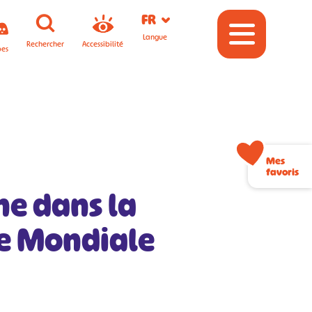
FR
Langue
Rechercher
Accessibilité
pes
Mes
favoris
ne dans la
e Mondiale