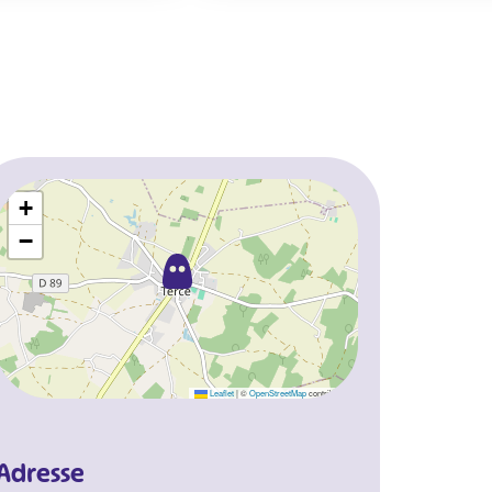
+
−
Leaflet
|
©
OpenStreetMap
contributors
Adresse