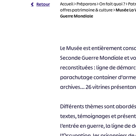
Accueil
>
Préparons
>
On fait quoi ?
>
Pat
Retour
offres patrimoine & culture
>
Musée La 
Guerre Mondiale
Le Musée est entièrement consac
Seconde Guerre Mondiale et vou
reconstituées : ligne de démarc
parachutage container d'armes 
archives... 26 vitrines présen
Différents thèmes sont abordé
textes, témoignages et présent
l’entrée en guerre, la ligne de 
l’Occupation, les prisonniers de