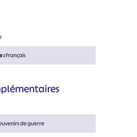
e
#
#
#
#
#
e :
Français
#
mplémentaires
Souvenirs de guerre