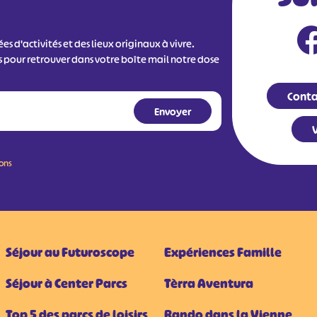
s d'activités et des lieux originaux à vivre.
s pour retrouver dans votre boîte mail notre dose
Conta
V
ions
Séjour au Futuroscope
Expériences Famille
Séjour à Center Parcs
Tèrra Aventura
Top 5 des parcs de loisirs
Rando dans la Vienne