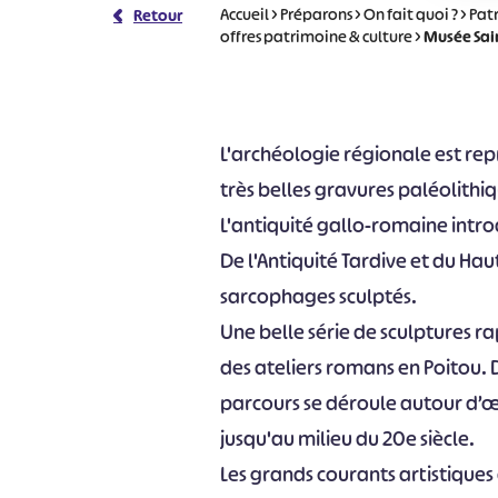
Accueil
>
Préparons
>
On fait quoi ?
>
Pat
Retour
offres patrimoine & culture
>
Musée Sai
L'archéologie régionale est rep
très belles gravures paléolithi
L'antiquité gallo-romaine introdu
De l'Antiquité Tardive et du H
sarcophages sculptés.
Une belle série de sculptures 
des ateliers romans en Poitou.
parcours se déroule autour d’œu
jusqu'au milieu du 20e siècle.
Les grands courants artistiques 