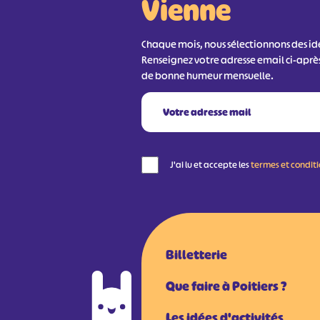
Vienne
Chaque mois, nous sélectionnons des idée
Renseignez votre adresse email ci-aprè
de bonne humeur mensuelle.
J'ai lu et accepte les
termes et condit
Billetterie
Que faire à Poitiers ?
Les idées d'activités