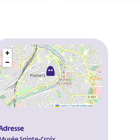
+
−
Leaflet
|
©
OpenStreetMap
contributors
Adresse
Musée Sainte-Croix