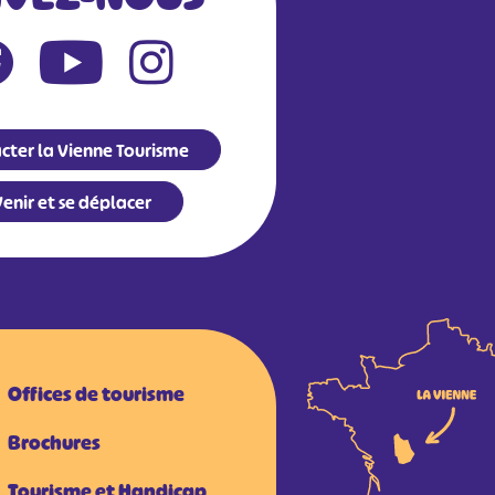
cter la Vienne Tourisme
enir et se déplacer
Offices de tourisme
Brochures
Tourisme et Handicap