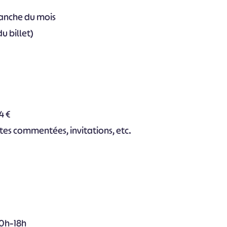
manche du mois
u billet)
4 €
sites commentées, invitations, etc.
#
#
#
#
#
#
10h–18h