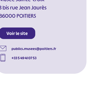
3 bis rue Jean Jaurès
86000 POITIERS
Voir le site
publics.musees@poitiers.fr
+33 5 49 41 07 53