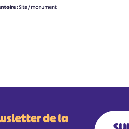
ntaire :
Site / monument
wsletter de la
SU