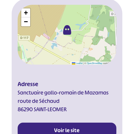
+
−
Leaflet
|
©
OpenStreetMap
contributors
Adresse
Sanctuaire gallo-romain de Mazamas
route de Séchaud
86290 SAINT-LEOMER
Voir le site