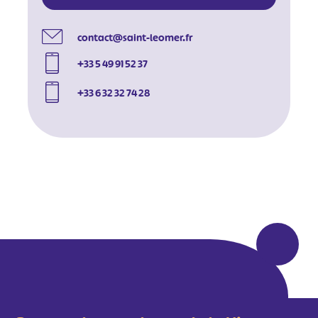
contact@saint-leomer.fr
+33 5 49 91 52 37
+33 6 32 32 74 28
#
#
#
#
#
#
#