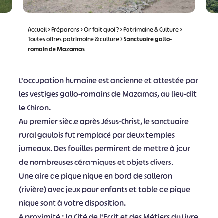
Accueil
>
Préparons
>
On fait quoi ?
>
Patrimoine & Culture
>
Toutes offres patrimoine & culture
>
Sanctuaire gallo-
romain de Mazamas
L'occupation humaine est ancienne et attestée par
les vestiges gallo-romains de Mazamas, au lieu-dit
le Chiron.
Au premier siècle après Jésus-Christ, le sanctuaire
rural gaulois fut remplacé par deux temples
jumeaux. Des fouilles permirent de mettre à jour
de nombreuses céramiques et objets divers.
Une aire de pique nique en bord de salleron
(rivière) avec jeux pour enfants et table de pique
nique sont à votre disposition.
A proximité : la Cité de l'Ecrit et des Métiers du Livre