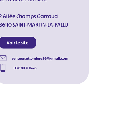
2 Allée Champs Garraud
86110 SAINT-MARTIN-LA-PALLU
Voir le site
senteursetlumiere86@gmail.com
+33 6 89 71 16 46