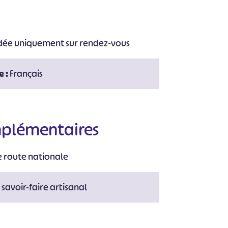
idée uniquement sur rendez-vous
e :
Français
#
#
#
#
#
#
mplémentaires
e route nationale
 savoir-faire artisanal