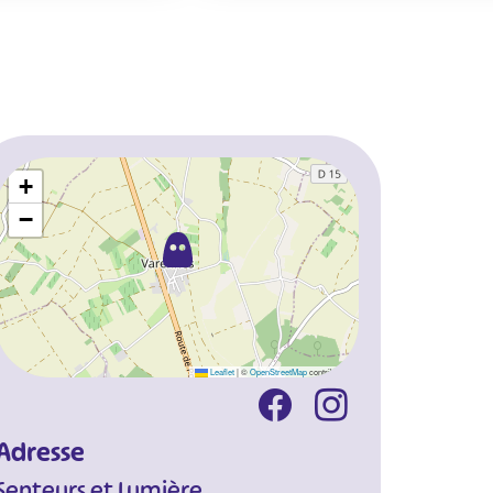
+
−
Leaflet
|
©
OpenStreetMap
contributors
Adresse
Senteurs et Lumière