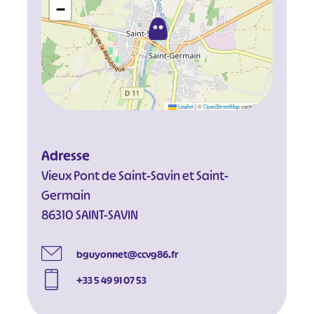
−
Leaflet
|
©
OpenStreetMap
contributors
Adresse
Vieux Pont de Saint-Savin et Saint-
Germain
86310 SAINT-SAVIN
bguyonnet@ccvg86.fr
+33 5 49 91 07 53