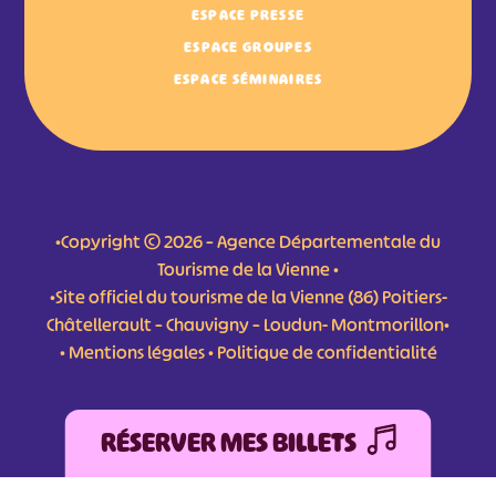
ESPACE PRESSE
ESPACE GROUPES
ESPACE SÉMINAIRES
•Copyright © 2026 – Agence Départementale du
Tourisme de la Vienne •
•Site officiel du tourisme de la Vienne (86) Poitiers-
Châtellerault – Chauvigny – Loudun- Montmorillon•
•
Mentions légales
•
Politique de confidentialité
RÉSERVER MES BILLETS