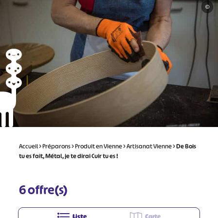
©
Accueil
>
Préparons
>
Produit en Vienne
>
Artisanat Vienne
>
De Bois
tu es fait, Métal, je te dirai Cuir tu es !
6
offre(s)
Liste
Carte