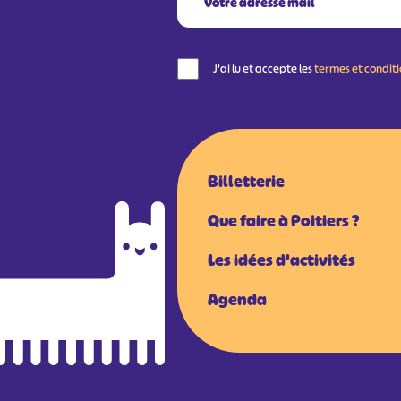
J'ai lu et accepte les
termes et condit
Billetterie
Que faire à Poitiers ?
Les idées d'activités
Agenda