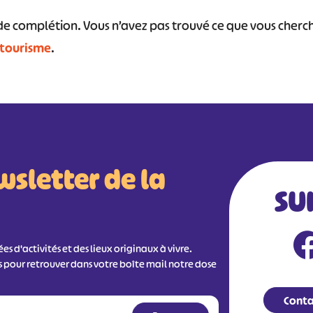
s de complétion. Vous n’avez pas trouvé ce que vous cher
 tourisme
.
#
#
#
#
#
#
wsletter de la
SU
s d'activités et des lieux originaux à vivre.
s pour retrouver dans votre boîte mail notre dose
Conta