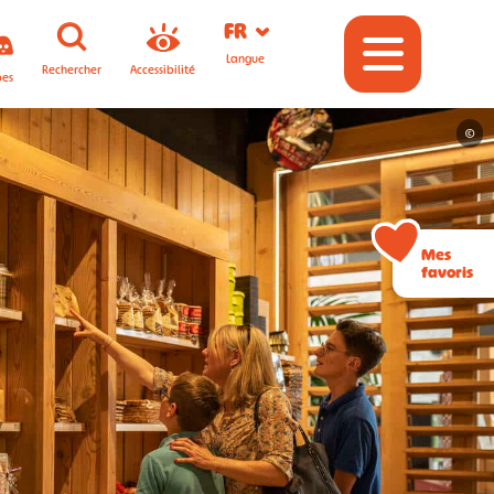
FR
Langue
Rechercher
Accessibilité
pes
©
Mes
favoris