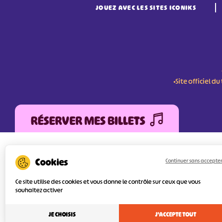
JOUEZ AVEC LES SITES ICONIKS
•Site officiel 
RÉSERVER MES BILLETS
L'Agence Départementale de Tourisme de la V
FEDER (Fonds Européen de développement Régi
Continuer sans accepte
services numériques pour une meilleure attra
l’objectif principal est d’orienter au mieux le 
Ce site utilise des cookies et vous donne le contrôle sur ceux que vous
souhaitez activer
JE CHOISIS
J'ACCEPTE TOUT