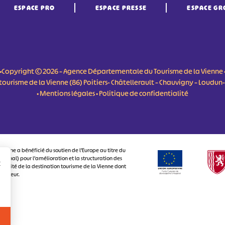
ESPACE PRO
ESPACE PRESSE
ESPACE GR
•Copyright © 2026 – Agence Départementale du Tourisme de la Vienne 
du tourisme de la Vienne (86) Poitiers- Châtellerault – Chauvigny – Loudu
•
Mentions légales
•
Politique de confidentialité
ienne a bénéficié du soutien de l’Europe au titre du
onal) pour l’amélioration et la structuration des
r
ctivité de la destination tourisme de la Vienne dont
visiteur.