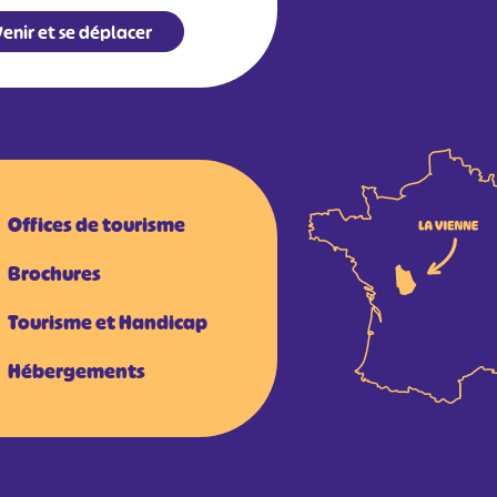
enir et se déplacer
Offices de tourisme
Brochures
Tourisme et Handicap
Hébergements