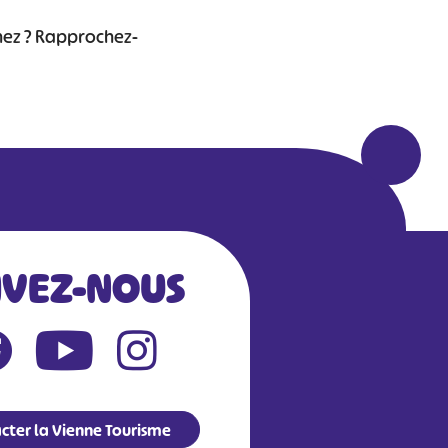
chez ? Rapprochez-
IVEZ-NOUS
Leaflet
|
©
OpenStreetMap
contributors
cter la Vienne Tourisme