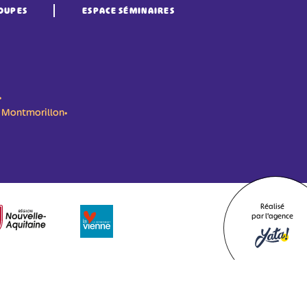
OUPES
ESPACE SÉMINAIRES
•
n- Montmorillon•
Réalisé
par l'agence