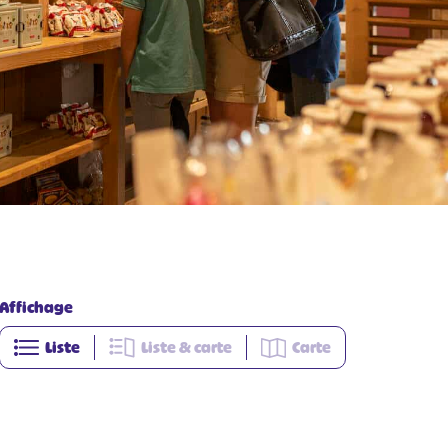
Affichage
Liste
Liste & carte
Carte
+
−