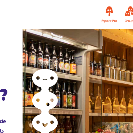
Espace Pro
Grou
 ?
 de
ts