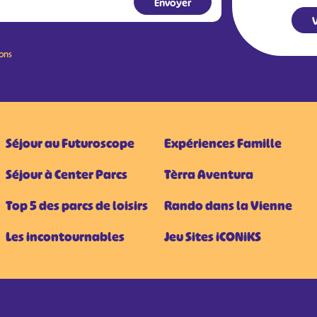
V
ions
Séjour au Futuroscope
Expériences Famille
Séjour à Center Parcs
Tèrra Aventura
Top 5 des parcs de loisirs
Rando dans la Vienne
Les incontournables
Jeu Sites iCONiKS