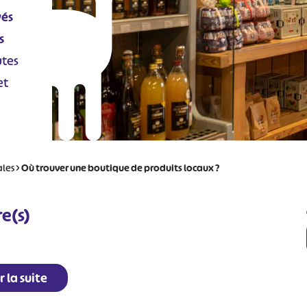
és
s
utes
et
ales
>
Où trouver une boutique de produits locaux ?
re(s)
r la suite