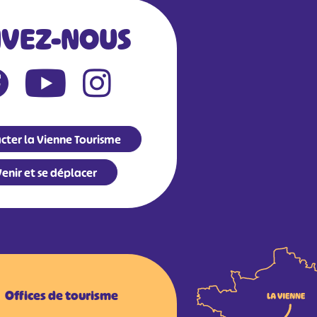
IVEZ-NOUS
Leaflet
|
©
OpenStreetMap
contributors
cter la Vienne Tourisme
enir et se déplacer
Offices de tourisme