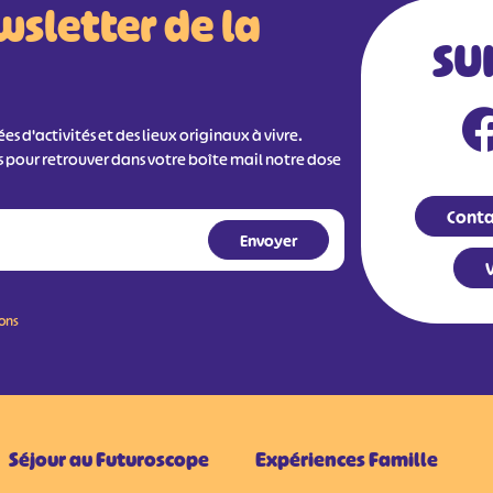
wsletter de la
SU
s d'activités et des lieux originaux à vivre.
s pour retrouver dans votre boîte mail notre dose
Conta
V
ions
Séjour au Futuroscope
Expériences Famille