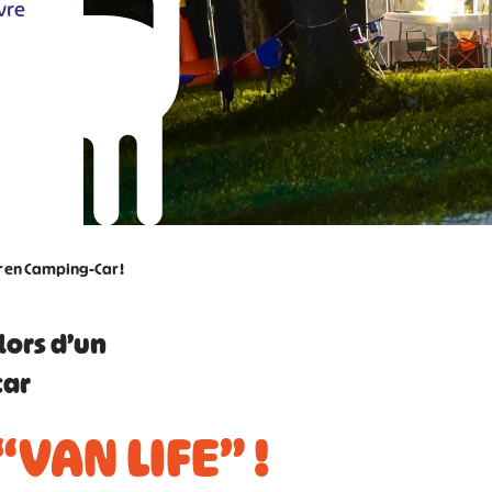
vre
r en Camping-Car !
 lors d’un
car
“VAN LIFE” !