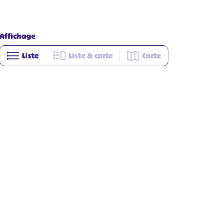
Affichage
Liste
Liste & carte
Carte
+
−