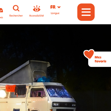
FR
Langue
Rechercher
Accessibilité
pes
Mes
favoris