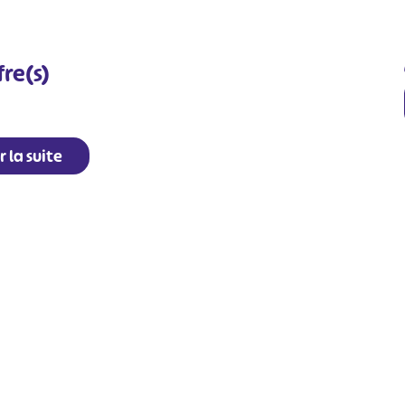
fre(s)
r la suite
#
#
#
#
#
#