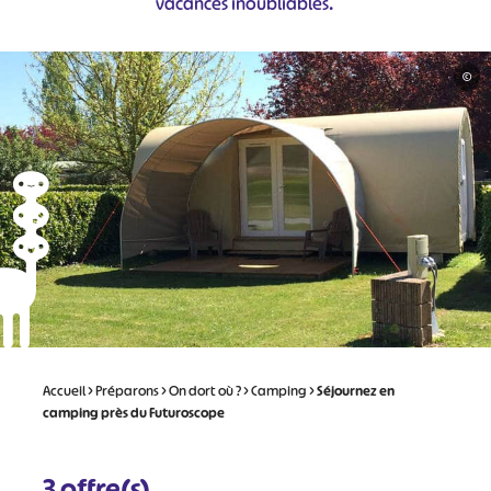
vacances inoubliables.
©
Accueil
>
Préparons
>
On dort où ?
>
Camping
>
Séjournez en
camping près du Futuroscope
3
offre(s)