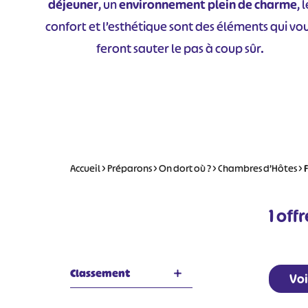
déjeuner
, un
environnement plein de charme
, 
confort et l’esthétique sont des éléments qui vo
feront sauter le pas à coup sûr.
Accueil
>
Préparons
>
On dort où ?
>
Chambres d’Hôtes
>
F
1
offr
Classement
Voi