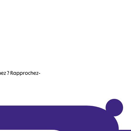
chez ? Rapprochez-
Leaflet
|
©
OpenStreetMap
contributors