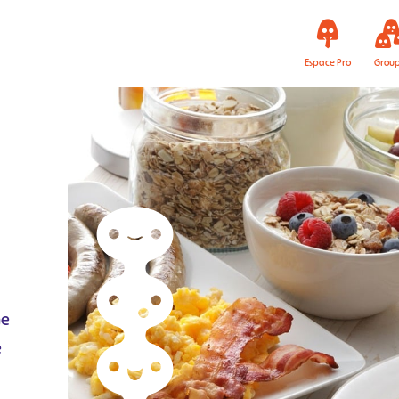
Espace Pro
Grou
ne
e