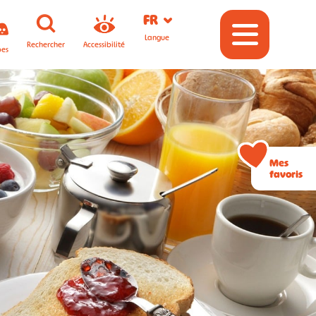
FR
Langue
Rechercher
Accessibilité
pes
Mes
favoris