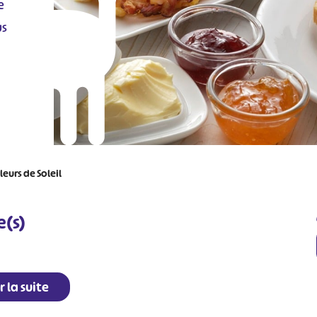
le
us
leurs de Soleil
e(s)
r la suite