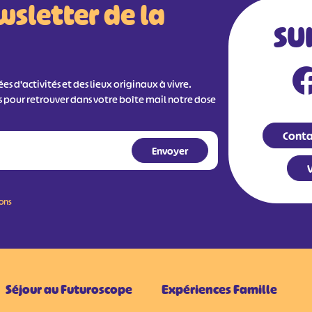
wsletter de la
SU
s d'activités et des lieux originaux à vivre.
s pour retrouver dans votre boîte mail notre dose
Conta
V
ions
Séjour au Futuroscope
Expériences Famille