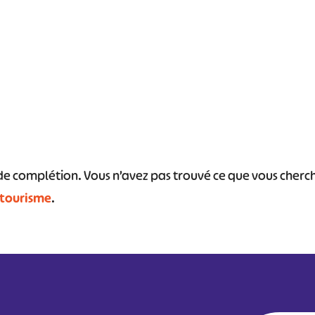
#
#
#
#
#
#
s de complétion. Vous n’avez pas trouvé ce que vous cher
 tourisme
.