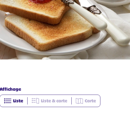
Affichage
Liste
Liste & carte
Carte
+
−