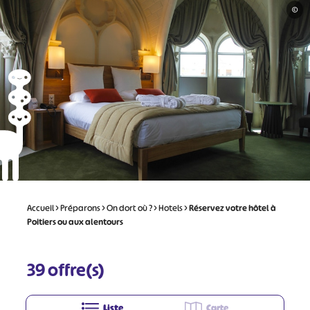
©
Accueil
>
Préparons
>
On dort où ?
>
Hotels
>
Réservez votre hôtel à
Poitiers ou aux alentours
39
offre(s)
Liste
Carte