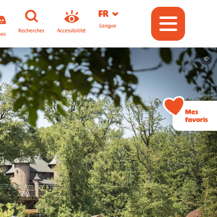
FR
Langue
Rechercher
Accessibilité
pes
©
Mes
favoris