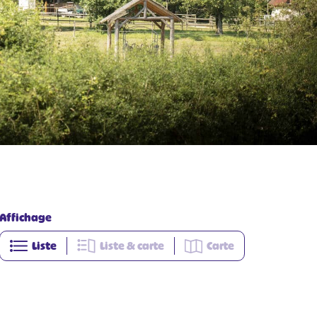
Affichage
Liste
Liste & carte
Carte
+
−