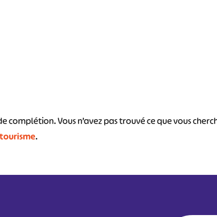
#
#
#
#
#
#
s de complétion. Vous n’avez pas trouvé ce que vous cher
 tourisme
.