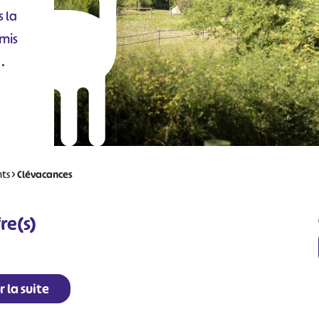
s la
amis
.
nts
>
Clévacances
re(s)
r la suite