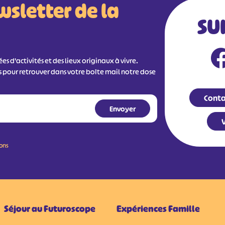
wsletter de la
SU
s d'activités et des lieux originaux à vivre.
s pour retrouver dans votre boîte mail notre dose
Conta
V
ions
Séjour au Futuroscope
Expériences Famille