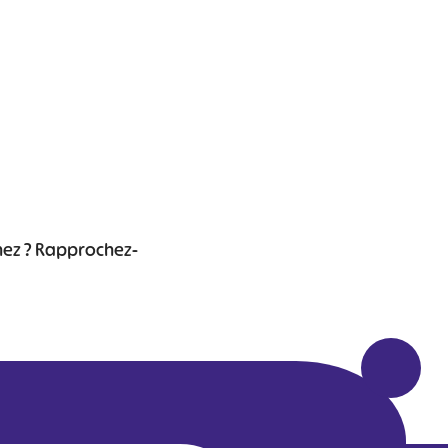
chez ? Rapprochez-
Leaflet
|
©
OpenStreetMap
contributors