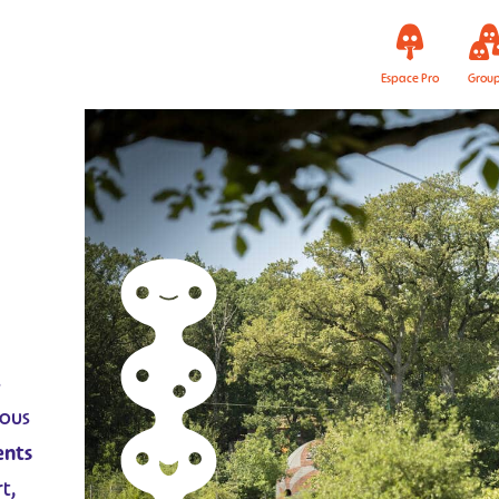
Espace Pro
Grou
s
vous
ents
t,